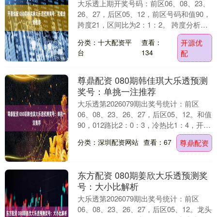
大乐透上期开奖号码：前区06、08、23、
26、27，后区05、12，前区号码和值90，
跨度21，区间比为2：1：2。 跨度分析：
上期跨度21，较上期下降9个....
分类：十大配资平
查看：
开源优
台
134
配
尊鼎配资 080期韩佳琪大乐透预测
奖号：单挑一注推荐
大乐透第2026079期出奖号统计：前区
06、08、23、26、27，后区05、12。和值
90，012路比2：0：3，冷热比1：4，开出
1组连号。 大乐透前区综....
分类：深圳配资网站
查看：67
尊鼎配资
东方配资 080期姜欣大乐透预测奖
号：大小比解析
大乐透第2026079期出奖号统计：前区
06、08、23、26、27，后区05、12。龙头