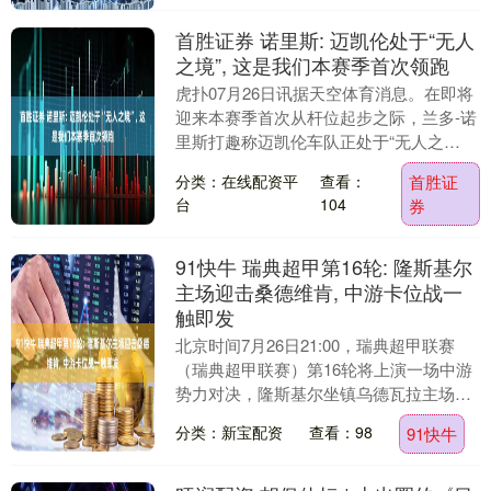
首胜证券 诺里斯: 迈凯伦处于“无人
之境”, 这是我们本赛季首次领跑
虎扑07月26日讯据天空体育消息。在即将
迎来本赛季首次从杆位起步之际，兰多-诺
里斯打趣称迈凯伦车队正处于“无人之
境”。他评估了迈凯伦在F1匈牙利大奖赛正
分类：在线配资平
查看：
首胜证
赛的前景....
台
104
券
91快牛 瑞典超甲第16轮: 隆斯基尔
主场迎击桑德维肯, 中游卡位战一
触即发
北京时间7月26日21:00，瑞典超甲联赛
（瑞典超甲联赛）第16轮将上演一场中游
势力对决，隆斯基尔坐镇乌德瓦拉主场迎
战桑德维肯。据赛前数据显示，两队目前
分类：新宝配资
查看：98
91快牛
同积19....