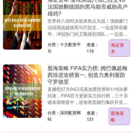
法国掀翻德国的黑马能否威胁高卢
雄鸡?
世界杯八强对决迎来焦点大战！顶级豪门
法国迎战超级黑马巴拉圭，一边是阵容豪
华、冲冠热门的卫冕级别强队，一边是刚
刚掀翻德国的韧性劲旅。强弱对决充满反
分类：十大配资平
查看：
海证资
转悬念，究竟是法....
台
116
本
股海策略 FIFA实力榜: 姆巴佩超梅
西排进攻榜第一, 创造力奥利塞防
守罗德里
直播吧07月04日讯美加墨世界杯1/16决赛
结束，FIFA官方更新实力排行榜，三个关
键表现维度中，进攻维度姆巴佩跃升至第
一，梅西第二；奥利塞在创造力维度保持
分类：深圳配资网
查看：
股海策
第1....
站
121
略