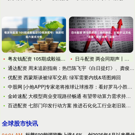
粤友钱配资 105期成毅福彩3D预测奖号：独胆和组六复式分析
日斗配资 两会同期声丨特色绣品、古城IP 让文化“流量”变成
通达配资 周末追剧指南：热巴陈飞宇《白日提灯》、龚俊任敏《家
优配资 西蒙斯谈被绿军交易: 绿军需要内线&塔图姆回
中股网 [小炮APP]专家老将推球让球推荐：看好罗马小胜格局
金岭速配 大模型商业变现路径畅通 有望带动算力需求持续旺盛
百进配资 七部门印发行动方案 推进石化化工行业老旧装置更新改
全球股市快讯
04:01 AM