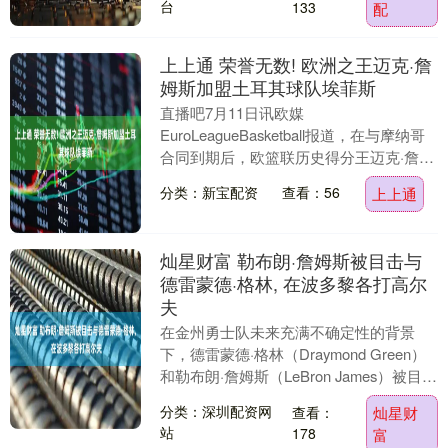
台
133
配
上上通 荣誉无数! 欧洲之王迈克·詹
姆斯加盟土耳其球队埃菲斯
直播吧7月11日讯欧媒
EuroLeagueBasketball报道，在与摩纳哥
合同到期后，欧篮联历史得分王迈克·詹姆
斯正式加盟土耳其球队埃菲斯，双方签订
分类：新宝配资
查看：56
上上通
了一份为....
灿星财富 勒布朗·詹姆斯被目击与
德雷蒙德·格林, 在波多黎各打高尔
夫
在金州勇士队未来充满不确定性的背景
下，德雷蒙德·格林（Draymond Green）
和勒布朗·詹姆斯（LeBron James）被目击
在波多黎各一同打高尔夫球。....
分类：深圳配资网
查看：
灿星财
站
178
富