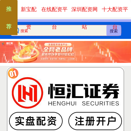
推
新宝配
在线配资平
深圳配资网
十大配资平
荐
资
台
站
台
搜索