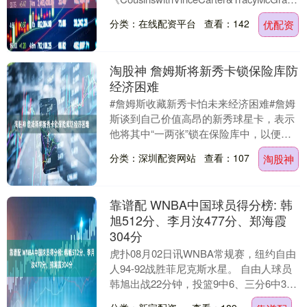
在....
分类：在线配资平台
查看：142
优配资
淘股神 詹姆斯将新秀卡锁保险库防
经济困难
#詹姆斯收藏新秀卡怕未来经济困难#詹姆
斯谈到自己价值高昂的新秀球星卡，表示
他将其中“一两张”锁在保险库中，以便自
己未来遇到经济困难时仍有所保障。 詹姆
分类：深圳配资网站
查看：107
淘股神
斯所指的是....
靠谱配 WNBA中国球员得分榜: 韩
旭512分、李月汝477分、郑海霞
304分
虎扑08月02日讯WNBA常规赛，纽约自由
人94-92战胜菲尼克斯水星。 自由人球员
韩旭出战22分钟，投篮9中6、三分6中3、
罚球2中2得到17分6篮板1助攻。....