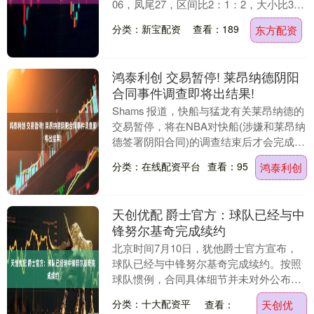
06，凤尾27，区间比2：1：2，大小比3：
2，冷热比1：4。 大乐透....
分类：新宝配资
查看：189
东方配资
鸿泰利创 交易暂停! 莱昂纳德阴阳
合同事件调查即将出结果!
Shams 报道，快船与猛龙有关莱昂纳德的
交易暂停，将在NBA对快船(涉嫌和莱昂纳
德签署阴阳合同)的调查结束后才会完成。
简单回顾一下，2021年，快船与碳中和....
分类：在线配资平台
查看：95
鸿泰利创
天创优配 爵士官方：球队已经与中
锋努尔基奇完成续约
北京时间7月10日，犹他爵士官方宣布，
球队已经与中锋努尔基奇完成续约。按照
球队惯例，合同具体细节并未对外公布。
努尔基奇身高2米13（7英尺）、体重290
分类：十大配资平
查看：
天创优
磅，来....