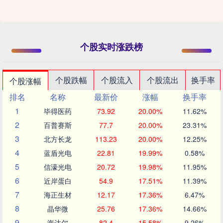
个股实时涨跌榜
个股跌幅
个股流入
个股流出
换手率
个股涨幅
排名
名称
最新价
涨幅
换手率
1
毕得医药
73.92
20.00%
11.62%
2
百普赛斯
77.7
20.00%
23.31%
3
北方长龙
113.23
20.00%
12.25%
4
蓝盾光电
22.81
19.99%
0.58%
5
信濠光电
20.72
19.98%
11.95%
6
近岸蛋白
54.9
17.51%
11.39%
7
海正生材
12.17
17.36%
6.47%
8
晶华微
25.76
17.36%
14.66%
9
海达尔
82.4
15.58%
9.26%