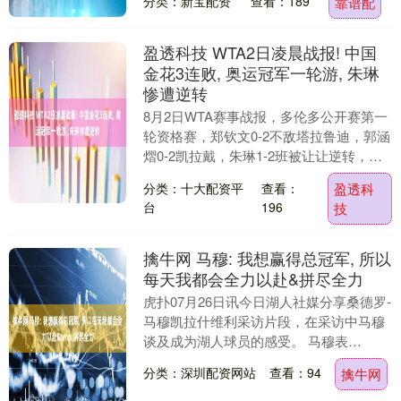
分类：新宝配资
查看：189
靠谱配
盈透科技 WTA2日凌晨战报! 中国
金花3连败, 奥运冠军一轮游, 朱琳
惨遭逆转
8月2日WTA赛事战报，多伦多公开赛第一
轮资格赛，郑钦文0-2不敌塔拉鲁迪，郭涵
熠0-2凯拉戴，朱琳1-2班被让让逆转，中
国金花遭遇三连败， 郑钦文0-2塔拉鲁....
分类：十大配资平
查看：
盈透科
台
196
技
擒牛网 马穆: 我想赢得总冠军, 所以
每天我都会全力以赴&拼尽全力
虎扑07月26日讯今日湖人社媒分享桑德罗-
马穆凯拉什维利采访片段，在采访中马穆
谈及成为湖人球员的感受。 马穆表
示：“看到我的名字出现在湖人的球衣上，
分类：深圳配资网站
查看：94
擒牛网
真是超现实的....