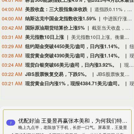
04:00 AM
美股收盘：三大股指集体收跌
道指跌0.11%，标普500指数跌0.06%，纳指跌0.32%。Coherent Corp跌14.23%，Lumentum Holdings Inc. Common Stock When Issued跌8.56%，Ciena科技跌5.98%，Verisk Analytics跌5.55%，Arm Holdings Plc跌5.23%。“七姐妹”方面：亚马逊涨1.30%，微软涨1.23%，特斯拉涨0.70%，谷歌涨0.69%，Meta Platforms涨0.48%，苹果跌1.56%，英伟达跌2.87%。
04:00 AM
纳斯达克中国金龙指数收涨1.59%
中进医疗涨36.74%，中比能源涨17.00%，陆金所控股涨11.33%，BOSS直聘涨5.92%，中汽系统涨5.59%。
03:42 AM
国际原油期货结算价上涨5%
截至当天收盘，纽约商品交易所9月交货的轻质原油期货价格上涨3.95美元，收于每桶82.13美元，涨幅为5.05%；10月交货的伦敦布伦特原油期货价格上涨4.17美元，收于每桶87.72美元，涨幅为4.99%。
03:31 AM
美元指数10日上涨
美元指数10日上涨。衡量美元对六种主要货币的美元指数当天上涨0.27%，在汇市尾市收于99.809。截至纽约汇市尾市，1欧元兑换1.1542美元，低于前一交易日的1.1564美元；1英镑兑换1.3509美元，高于前一交易日的1.3499美元。1美元兑换159.24日元，高于前一交易日的157.55日元；1美元兑换0.8101瑞士法郎，高于前一交易日的0.8076瑞士法郎；1美元兑换1.3942加元，高于前一交易日的1.3937加元；1美元兑换9.5016瑞典克朗，高于前一交易日的9.4701瑞典克朗。
03:29 AM
纽约期金突破4450美元/盎司，日内涨1.14%。
03:28 AM
现货黄金突破4390美元/盎司，日内涨1.14%。
03:24 AM
现货白银突破66美元/盎司，日内涨3.92%。
现货白银突破66美元/盎司，日内涨3.92%。
03:22 AM
JBS股票恢复交易，下跌5%。
JBS股票恢复交易，下跌5%。
03:21 AM
现货黄金日内涨1%，现报4384.71美元/盎司。
优配好油 王曼昱再赢张本美和，为何我们特别“解气”？听听一位陪练父亲的心声
1
晚上九点半，老陈放下手机，长舒一口气。屏幕里，王曼昱