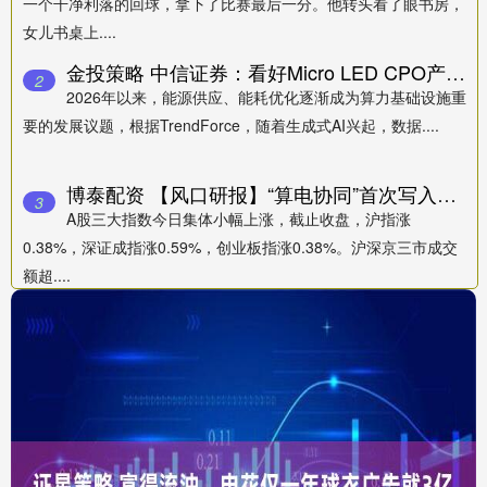
一个干净利落的回球，拿下了比赛最后一分。他转头看了眼书房，
女儿书桌上....
金投策略 中信证券：看好Micro LED CPO产业趋势 上游芯片环节有望受益
2
2026年以来，能源供应、能耗优化逐渐成为算力基础设施重
要的发展议题，根据TrendForce，随着生成式AI兴起，数据....
博泰配资 【风口研报】“算电协同”首次写入政府工作报告 绿电板块有望迎价值重估机遇
3
A股三大指数今日集体小幅上涨，截止收盘，沪指涨
0.38%，深证成指涨0.59%，创业板指涨0.38%。沪深京三市成交
额超....