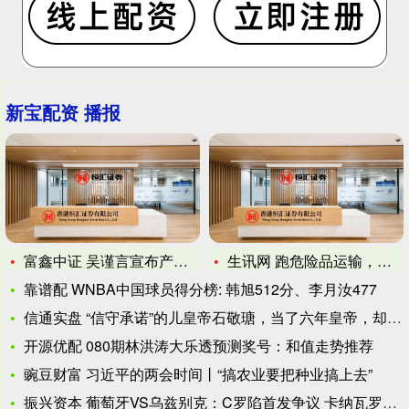
新宝配资 播报
富鑫中证 吴谨言宣布产后复出首部电视剧《凤不栖》开机, 再次
生讯网 跑危险品运输，这 3 个静电带设计解决大麻烦
靠谱配 WNBA中国球员得分榜: 韩旭512分、李月汝477
信通实盘 “信守承诺”的儿皇帝石敬瑭，当了六年皇帝，却贻害华
开源优配 080期林洪涛大乐透预测奖号：和值走势推荐
豌豆财富 习近平的两会时间丨“搞农业要把种业搞上去”
振兴资本 葡萄牙VS乌兹别克：C罗陷首发争议 卡纳瓦罗争分