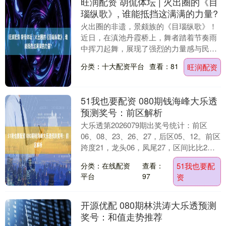
旺润配资 胡侃体坛 | 火出圈的《目
瑙纵歌》, 谁能抵挡这满满的力量?
火出圈的非遗，景颇族的《目瑙纵歌》！
近日，在滇池丹霞桥上，舞者踏着节奏雨
中挥刀起舞，展现了强烈的力量感与民族
风情。....
分类：十大配资平台
查看：81
旺润配资
51我也要配资 080期钱海峰大乐透
预测奖号：前区解析
大乐透第2026079期出奖号统计：前区
06、08、23、26、27，后区05、12。前区
跨度21，龙头06，凤尾27，区间比比2：
1：2。 大乐透前区综合分析....
分类：在线配资
查看：
51我也要配
平台
97
资
开源优配 080期林洪涛大乐透预测
奖号：和值走势推荐