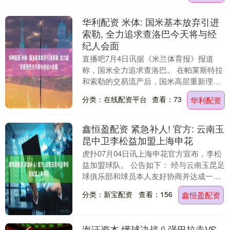
华利配资 米体: 国米基本放弃引进
索勒, 全力追求查洛巴今天将与经
纪人会面
直播吧7月4日讯据《米兰体育报》报道
称，国米全力追求查洛巴。 在帕莱斯特拉
和索勒的交易流产后，国米高层重新理清
了思路，更重要的是，重新调整了他们的
分类：在线配资平台
查看：73
华利配资
行程表。今天，....
鑫恒盈配资 紧急补人! 官方: 云南玉
昆中卫李松益加盟上海申花
虎扑07月04日讯上海申花官方宣布，李松
益加盟球队。 公告如下： 经与云南玉昆足
球俱乐部和球员本人友好协商并达成一
致，李松益正式加盟上海申花足球俱乐
分类：新宝配资
查看：156
鑫恒盈配资
部。 李松益....
海证资本 懂球决战八强巴拉圭VS