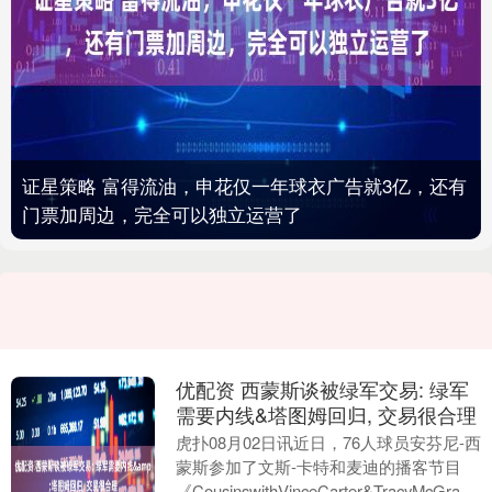
证星策略 富得流油，申花仅一年球衣广告就3亿，还有
门票加周边，完全可以独立运营了
优配资 西蒙斯谈被绿军交易: 绿军
需要内线&塔图姆回归, 交易很合理
虎扑08月02日讯近日，76人球员安芬尼-西
蒙斯参加了文斯-卡特和麦迪的播客节目
《CousinswithVinceCarter&TracyMcGrady